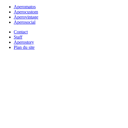
Aperomatos
Aperocustom
Aperovintage
Aperosocial
Contact
Staff
Aperostory
Plan du site