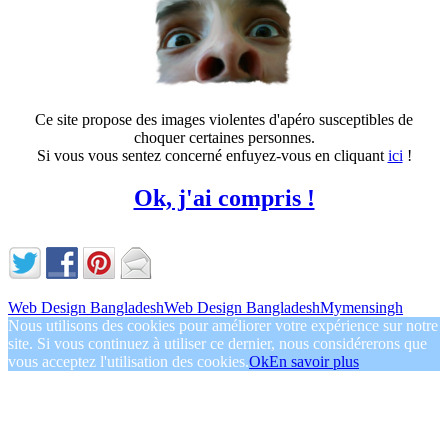
Ce site propose des images violentes d'apéro susceptibles de
choquer certaines personnes.
Si vous vous sentez concerné enfuyez-vous en cliquant
ici
!
Ok, j'ai compris !
Web Design Bangladesh
Web Design Bangladesh
Mymensingh
Nous utilisons des cookies pour améliorer votre expérience sur notre
site. Si vous continuez à utiliser ce dernier, nous considérerons que
vous acceptez l'utilisation des cookies.
Ok
En savoir plus