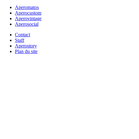
Aperomatos
Aperocustom
Aperovintage
Aperosocial
Contact
Staff
Aperostory
Plan du site