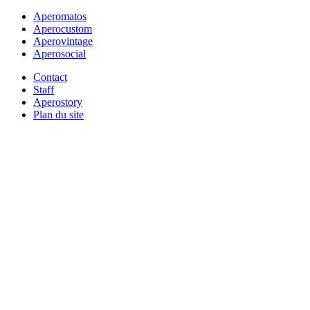
Aperomatos
Aperocustom
Aperovintage
Aperosocial
Contact
Staff
Aperostory
Plan du site