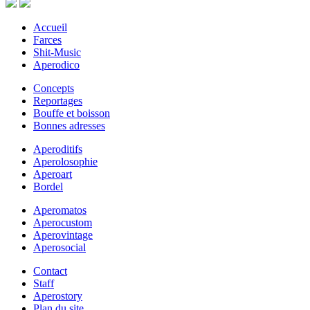
Accueil
Farces
Shit-Music
Aperodico
Concepts
Reportages
Bouffe et boisson
Bonnes adresses
Aperoditifs
Aperolosophie
Aperoart
Bordel
Aperomatos
Aperocustom
Aperovintage
Aperosocial
Contact
Staff
Aperostory
Plan du site