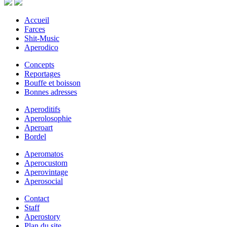
Accueil
Farces
Shit-Music
Aperodico
Concepts
Reportages
Bouffe et boisson
Bonnes adresses
Aperoditifs
Aperolosophie
Aperoart
Bordel
Aperomatos
Aperocustom
Aperovintage
Aperosocial
Contact
Staff
Aperostory
Plan du site