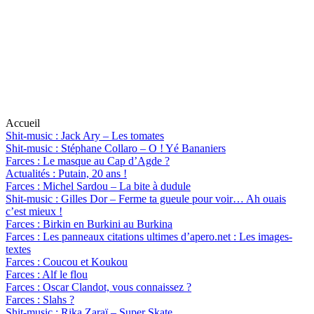
Accueil
Shit-music
: Jack Ary – Les tomates
Shit-music
: Stéphane Collaro – O ! Yé Bananiers
Farces
: Le masque au Cap d’Agde ?
Actualités
: Putain, 20 ans !
Farces
: Michel Sardou – La bite à dudule
Shit-music
: Gilles Dor – Ferme ta gueule pour voir… Ah ouais
c’est mieux !
Farces
: Birkin en Burkini au Burkina
Farces
: Les panneaux citations ultimes d’apero.net : Les images-
textes
Farces
: Coucou et Koukou
Farces
: Alf le flou
Farces
: Oscar Clandot, vous connaissez ?
Farces
: Slahs ?
Shit-music
: Rika Zaraï – Super Skate