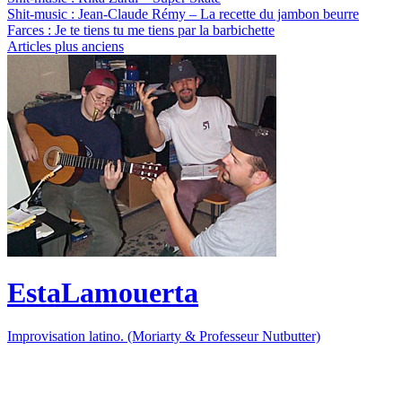
Shit-music
: Jean-Claude Rémy – La recette du jambon beurre
Farces
: Je te tiens tu me tiens par la barbichette
Articles plus anciens
EstaLamouerta
Improvisation latino. (Moriarty & Professeur Nutbutter)