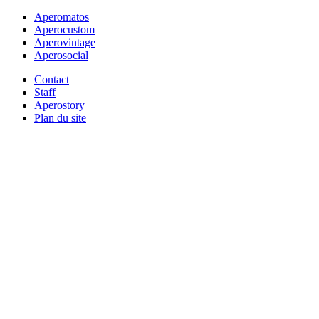
Aperomatos
Aperocustom
Aperovintage
Aperosocial
Contact
Staff
Aperostory
Plan du site