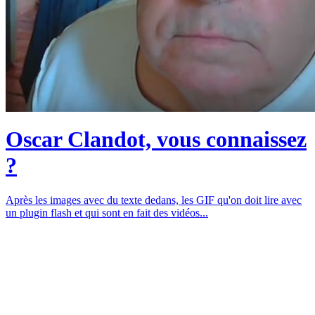
Oscar Clandot, vous connaissez
?
Après les images avec du texte dedans, les GIF qu'on doit lire avec
un plugin flash et qui sont en fait des vidéos...