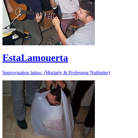
EstaLamouerta
Improvisation latino. (Moriarty & Professeur Nutbutter)