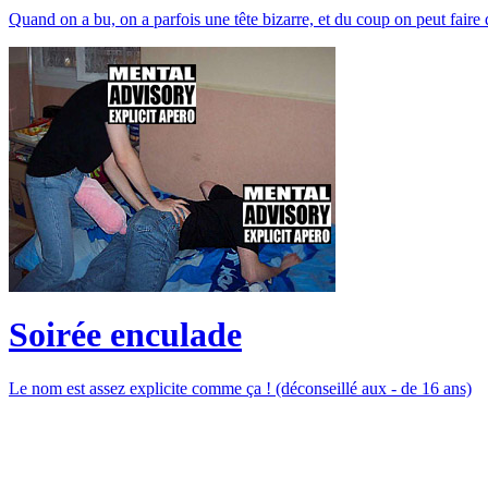
Quand on a bu, on a parfois une tête bizarre, et du coup on peut faire 
Soirée enculade
Le nom est assez explicite comme ça ! (déconseillé aux - de 16 ans)