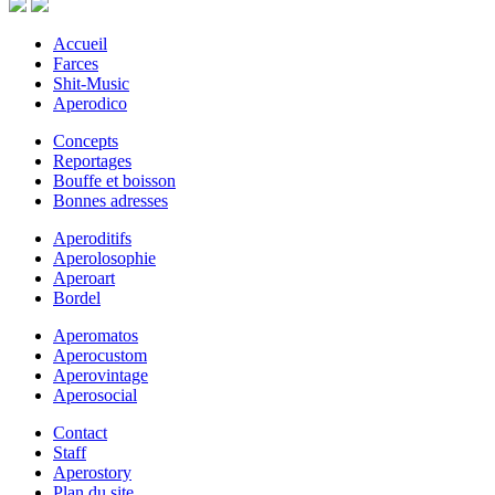
Accueil
Farces
Shit-Music
Aperodico
Concepts
Reportages
Bouffe et boisson
Bonnes adresses
Aperoditifs
Aperolosophie
Aperoart
Bordel
Aperomatos
Aperocustom
Aperovintage
Aperosocial
Contact
Staff
Aperostory
Plan du site