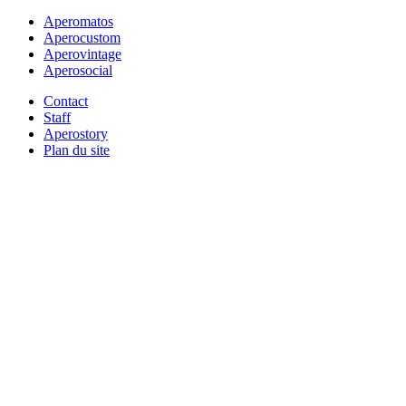
Aperomatos
Aperocustom
Aperovintage
Aperosocial
Contact
Staff
Aperostory
Plan du site