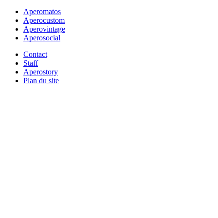
Aperomatos
Aperocustom
Aperovintage
Aperosocial
Contact
Staff
Aperostory
Plan du site