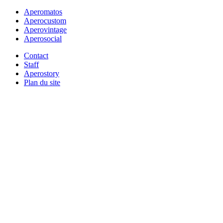
Aperomatos
Aperocustom
Aperovintage
Aperosocial
Contact
Staff
Aperostory
Plan du site