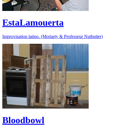
EstaLamouerta
Improvisation latino. (Moriarty & Professeur Nutbutter)
Bloodbowl