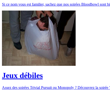
Si ce nom vous est familier, sachez que nos soirées Bloodbowl sont bi
Jeux débiles
Assez des soirées Trivial Pursuit ou Monopoly ? Découvrez la soirée "