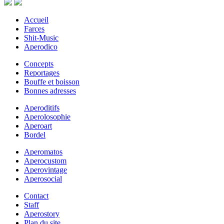
Accueil
Farces
Shit-Music
Aperodico
Concepts
Reportages
Bouffe et boisson
Bonnes adresses
Aperoditifs
Aperolosophie
Aperoart
Bordel
Aperomatos
Aperocustom
Aperovintage
Aperosocial
Contact
Staff
Aperostory
Plan du site