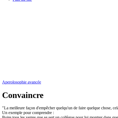
Aperolosophie avancée
Convaincre
"La meilleure façon d'empêcher quelqu'un de faire quelque chose, cela 
Un exemple pour comprendre :
Boire tous les verres que se sert un collègue pour lui montrer dans quel é