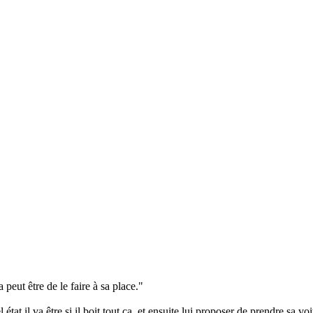
peut être de le faire à sa place."
tat il va être si il boit tout ça, et ensuite lui proposer de prendre sa vo