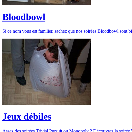
Bloodbowl
Si ce nom vous est familier, sachez que nos soirées Bloodbowl sont bi
Jeux débiles
Assez des soirées Trivial Pursuit ou Monopoly ? Découvrez la soirée "