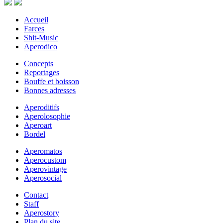
Accueil
Farces
Shit-Music
Aperodico
Concepts
Reportages
Bouffe et boisson
Bonnes adresses
Aperoditifs
Aperolosophie
Aperoart
Bordel
Aperomatos
Aperocustom
Aperovintage
Aperosocial
Contact
Staff
Aperostory
Plan du site