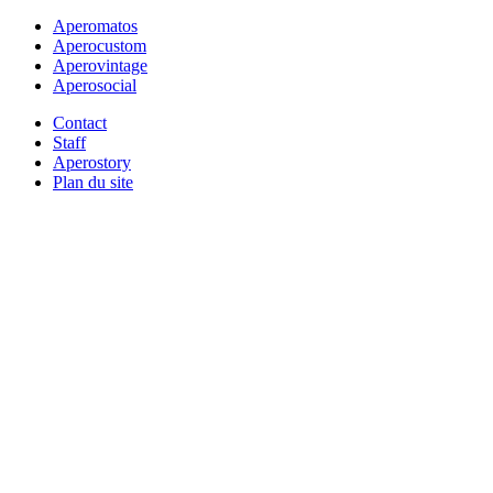
Aperomatos
Aperocustom
Aperovintage
Aperosocial
Contact
Staff
Aperostory
Plan du site