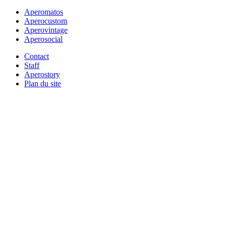
Aperomatos
Aperocustom
Aperovintage
Aperosocial
Contact
Staff
Aperostory
Plan du site