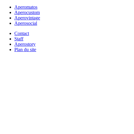
Aperomatos
Aperocustom
Aperovintage
Aperosocial
Contact
Staff
Aperostory
Plan du site