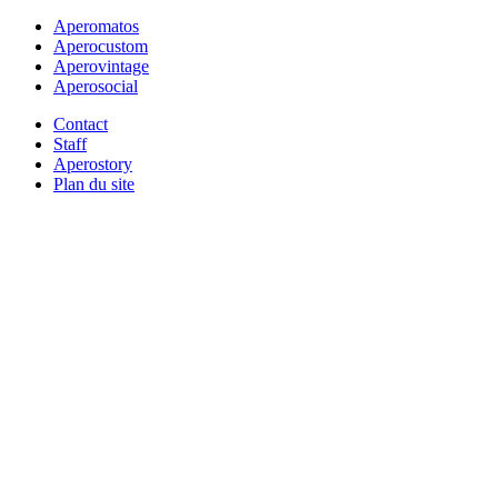
Aperomatos
Aperocustom
Aperovintage
Aperosocial
Contact
Staff
Aperostory
Plan du site