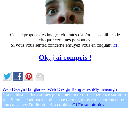
Ce site propose des images violentes d'apéro susceptibles de
choquer certaines personnes.
Si vous vous sentez concerné enfuyez-vous en cliquant
ici
!
Ok, j'ai compris !
Web Design Bangladesh
Web Design Bangladesh
Mymensingh
Nous utilisons des cookies pour améliorer votre expérience sur notre
site. Si vous continuez à utiliser ce dernier, nous considérerons que
vous acceptez l'utilisation des cookies.
Ok
En savoir plus