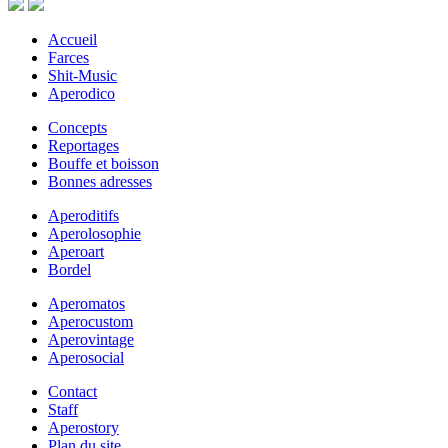
Accueil
Farces
Shit-Music
Aperodico
Concepts
Reportages
Bouffe et boisson
Bonnes adresses
Aperoditifs
Aperolosophie
Aperoart
Bordel
Aperomatos
Aperocustom
Aperovintage
Aperosocial
Contact
Staff
Aperostory
Plan du site