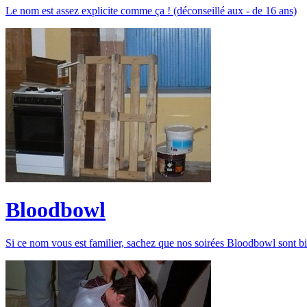
Le nom est assez explicite comme ça ! (déconseillé aux - de 16 ans)
Bloodbowl
Si ce nom vous est familier, sachez que nos soirées Bloodbowl sont bi