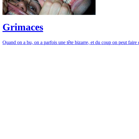
Grimaces
Quand on a bu, on a parfois une tête bizarre, et du coup on peut faire 