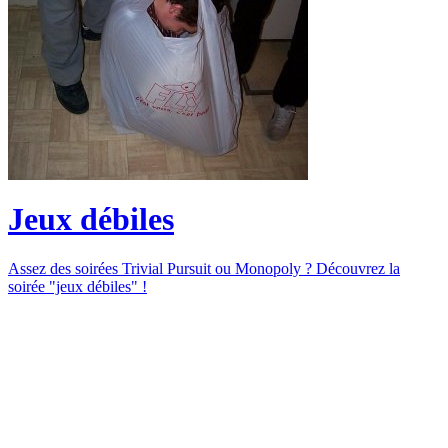
Jeux débiles
Assez des soirées Trivial Pursuit ou Monopoly ? Découvrez la
soirée "jeux débiles" !