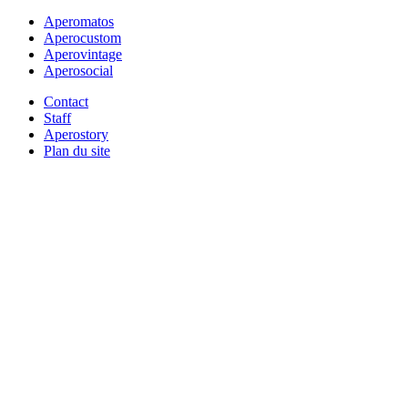
Aperomatos
Aperocustom
Aperovintage
Aperosocial
Contact
Staff
Aperostory
Plan du site