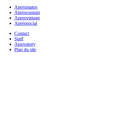
Aperomatos
Aperocustom
Aperovintage
Aperosocial
Contact
Staff
Aperostory
Plan du site