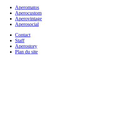
Aperomatos
Aperocustom
Aperovintage
Aperosocial
Contact
Staff
Aperostory
Plan du site