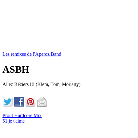
Les remixes de l'Aperoz Band
ASBH
Allez Béziers !!! (Klem, Tom, Moriarty)
Prout Hardcore Mix
51 je t'aime