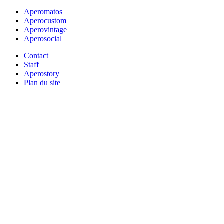
Aperomatos
Aperocustom
Aperovintage
Aperosocial
Contact
Staff
Aperostory
Plan du site